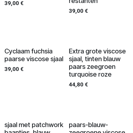
restanten
39,00
€
39,00
€
Cyclaam fuchsia
Extra grote viscose
paarse viscose sjaal
sjaal, tinten blauw
paars zeegroen
39,00
€
turquoise roze
44,80
€
sjaal met patchwork
paars-blauw-
baantjes, blauw
zeegroene viscose