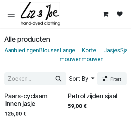
Overslaan naar inhoud
Alle producten
Aanbiedingen
Blouses
Lange
Korte
Jasjes
Sjaa
mouwen
mouwen
Sort By
Filters
Paars-cyclaam
Petrol zijden sjaal
linnen jasje
59,00
€
125,00
€