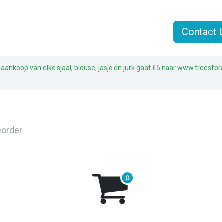
n
Jasjes
Sjaals
Sale
Over Liz & Joe
Contact 
 aankoop van elke sjaal, blouse, jasje en jurk gaat €5 naar www.treesfor
eorder