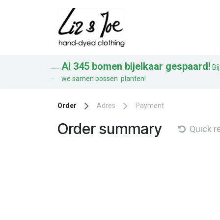
Overslaan naar inhoud
Blouses
Jurke
Al 345 bomen bijelkaar gespaard!
Bij
AL 328 BOMEN BIJ ELKAAR
we samen bossen planten!
GESPAARD!
Order
Adres
Payment
Order summary
Quick r