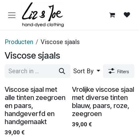
Overslaan naar inhoud
Producten
Viscose sjaals
Viscose sjaals
Sort By
Filters
Viscose sjaal met
Vrolijke viscose sjaal
alle tinten zeegroen
met diverse tinten
en paars,
blauw, paars, roze,
handgeverfd en
zeegroen
handgemaakt
39,00
€
39,00
€