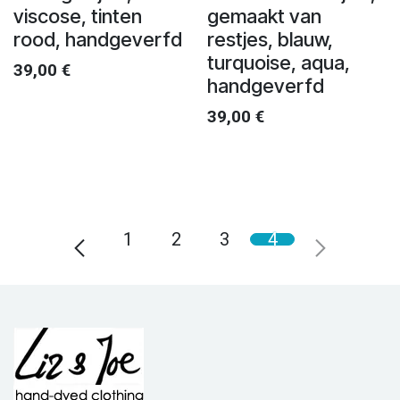
viscose, tinten
gemaakt van
rood, handgeverfd
restjes, blauw,
turquoise, aqua,
39,00
€
handgeverfd
39,00
€
1
2
3
4