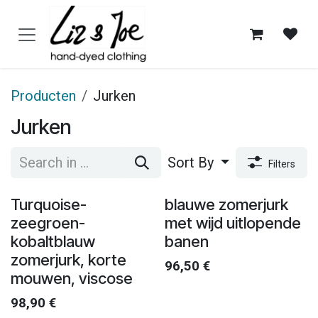
Overslaan naar inhoud
Producten
Jurken
Jurken
Sort By
Filters
Turquoise-
blauwe zomerjurk
zeegroen-
met wijd uitlopende
kobaltblauw
banen
zomerjurk, korte
96,50
€
mouwen, viscose
98,90
€