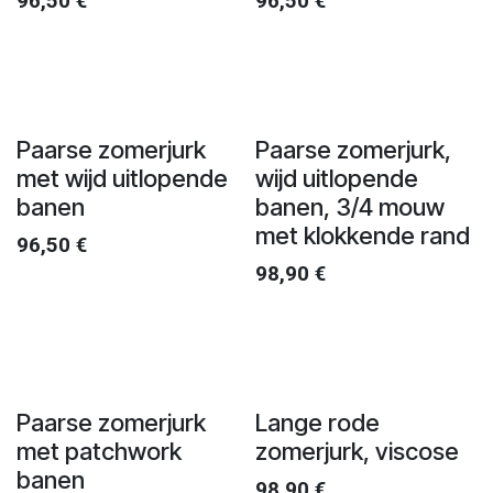
96,50
€
96,50
€
Paarse zomerjurk
Paarse zomerjurk,
met wijd uitlopende
wijd uitlopende
banen
banen, 3/4 mouw
met klokkende rand
96,50
€
98,90
€
Paarse zomerjurk
Lange rode
met patchwork
zomerjurk, viscose
banen
98,90
€