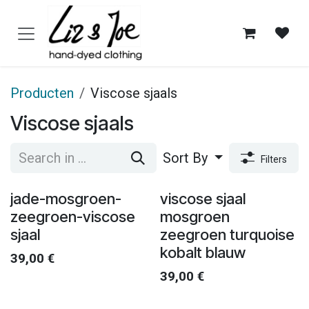
Overslaan naar inhoud
Producten
Viscose sjaals
Viscose sjaals
Sort By
Filters
jade-mosgroen-
viscose sjaal
zeegroen-viscose
mosgroen
sjaal
zeegroen turquoise
kobalt blauw
39,00
€
39,00
€