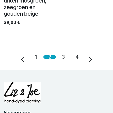
tinten mosgroen,
zeegroen en
gouden beige
39,00
€
1
2
3
4
Navigation