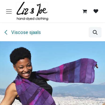
Overslaan naar inhoud
Viscose sjaals