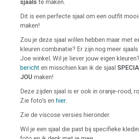
sjaals
te maken.
Dit is een perfecte sjaal om een outfit moo
maken!
Zou je deze sjaal willen hebben maar met e
kleuren combinatie? Er zijn nog meer sjaals
Joe winkel. Wil je liever jouw eigen kleure
bericht
en misschien kan ik de sjaal
SPECI
JOU
maken!
Deze zijden sjaal is er ook in oranje-rood, r
Zie foto's en
hier
.
Zie de viscose versies hieronder.
Wil je een sjaal die past bij specifieke kledi
foto en ik denk met je mee.