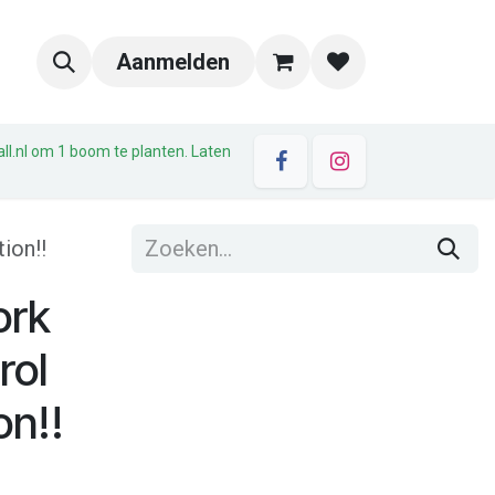
Aanmelden
all.nl om 1 boom te planten. Laten
ion!!
ork
rol
on!!