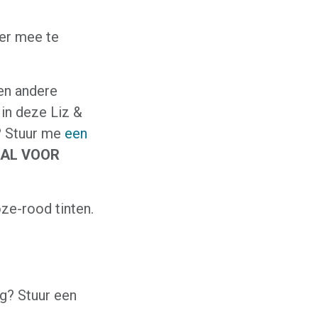
ier mee te
en andere
 in deze Liz &
n? Stuur me
een
AAL VOOR
oze-rood tinten.
ng? Stuur een