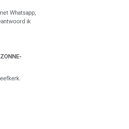
 met Whatsapp,
eantwoord ik
t
ZONNE-
reefkerk.