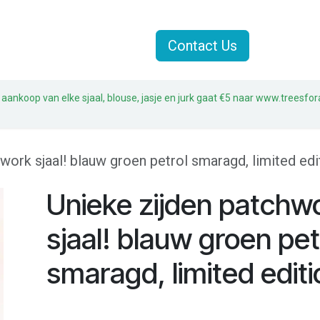
Jasjes
Sjaals
Sale
Contact Us
 aankoop van elke sjaal, blouse, jasje en jurk gaat €5 naar www.treesfor
work sjaal! blauw groen petrol smaragd, limited edit
Unieke zijden patchw
sjaal! blauw groen pet
smaragd, limited editi