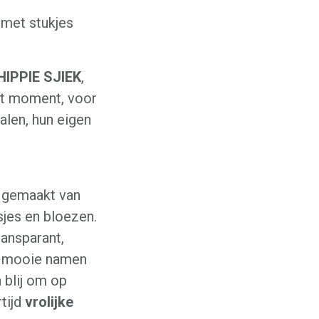
 met stukjes
HIPPIE SJIEK
,
et moment, voor
ralen, hun eigen
 gemaakt van
sjes en bloezen.
transparant,
et mooie namen
 blij om op
rtijd
vrolijke