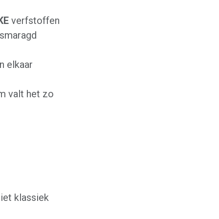
KE
verfstoffen
l smaragd
n elkaar
m valt het zo
iet klassiek