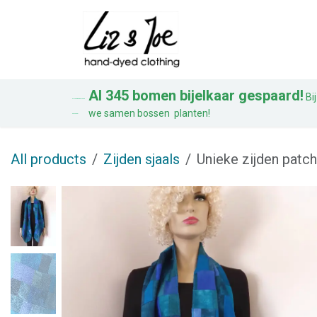
Overslaan naar inhoud
Blouses
Jurken
Al 345 bomen bijelkaar gespaard!
Bij
AL 328 BOMEN BIJ ELKAAR
we samen bossen planten!
GESPAARD!
All products
Zijden sjaals
Unieke zijden patch