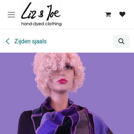
Overslaan naar inhoud
Zijden sjaals