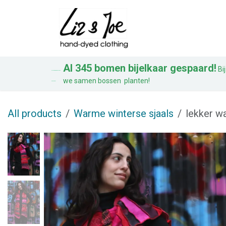
Overslaan naar inhoud
Blouses
Jurke
Al 345 bomen bijelkaar gespaard!
Bij
AL 328 BOMEN BIJ ELKAAR
we samen bossen planten!
GESPAARD!
All products
Warme winterse sjaals
lekker w