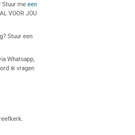
n? Stuur me
een
IAAL VOOR JOU
ng? Stuur een
via Whatsapp,
ord ik vragen
eefkerk.