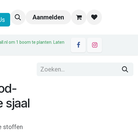
Aanmelden
Us
all.nl om 1 boom te planten. Laten
od-
 sjaal
e stoffen