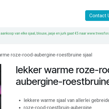
n
Jasjes
Sjaals
Sale
Over Liz & Joe
Contact 
 aankoop van elke sjaal, blouse, jasje en jurk gaat €5 naar www.treesfor
arme roze-rood-aubergine-roestbruine sjaal
lekker warme roze-ro
aubergine-roestbruine
lekkere warme sjaal van allerlei gebreid
roze-rood-roestbruin-aubergine