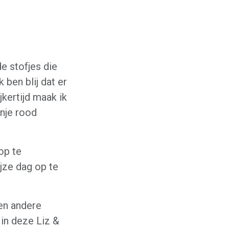
e stofjes die
k ben blij dat er
kertijd maak ik
nje rood
op te
ijze dag op te
en andere
 in deze Liz &