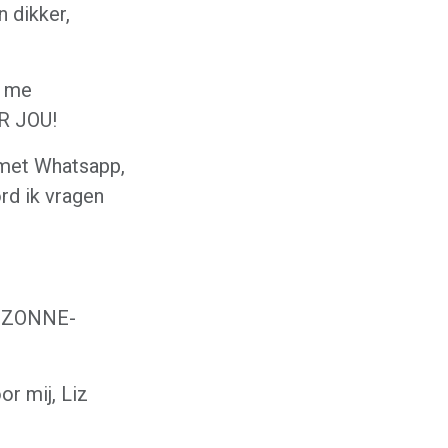
n dikker,
r me
R JOU!
 met Whatsapp,
rd ik vragen
t ZONNE-
 mij, Liz