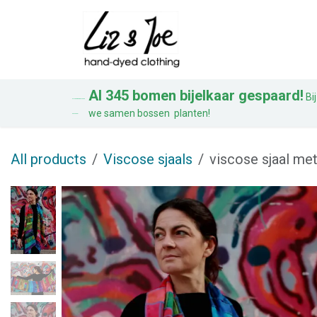
Overslaan naar inhoud
Blouses
Jurke
Al 345 bomen bijelkaar gespaard!
Bij
AL 328 BOMEN BIJ ELKAAR
we samen bossen planten!
GESPAARD!
All products
Viscose sjaals
viscose sjaal me