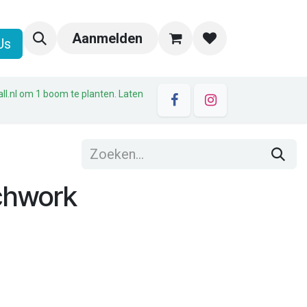
Aanmelden
Us
all.nl om 1 boom te planten. Laten
tchwork