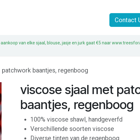
n
Jasjes
Sjaals
Sale
Over Liz & Joe
Contact 
 aankoop van elke sjaal, blouse, jasje en jurk gaat €5 naar www.treesfor
t patchwork baantjes, regenboog
viscose sjaal met pa
baantjes, regenboog
100% viscose shawl, handgeverfd
Verschillende soorten viscose
Diverse tinten van de regenboog