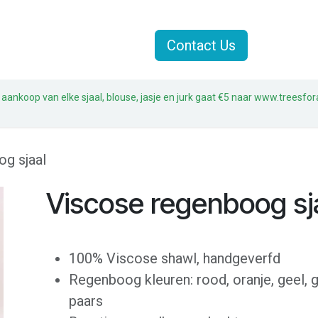
Jasjes
Sjaals
Sale
Contact Us
 aankoop van elke sjaal, blouse, jasje en jurk gaat €5 naar www.treesfor
g sjaal
Viscose regenboog sj
100% Viscose shawl, handgeverfd
Regenboog kleuren: rood, oranje, geel, g
paars