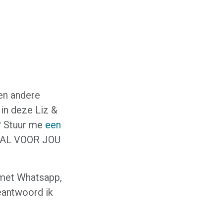
en andere
 in deze Liz &
n? Stuur me
een
IAAL VOOR JOU
 met Whatsapp,
eantwoord ik