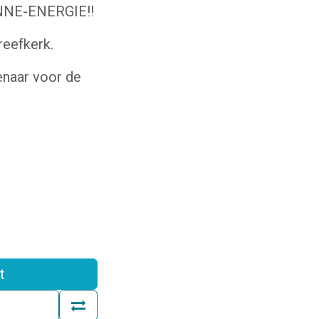
ONNE-ENERGIE!!
eefkerk.
enaar voor de
t