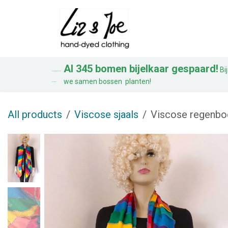
Overslaan naar inhoud
Blouses
Jurken
Al 345 bomen bijelkaar gespaard!
Bij
AL 328 BOMEN BIJ ELKAAR
we samen bossen planten!
GESPAARD!
All products
Viscose sjaals
Viscose regenboo