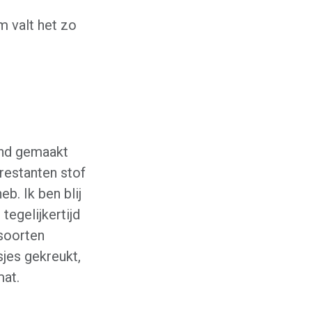
m valt het zo
land gemaakt
 restanten stof
eb. Ik ben blij
egelijkertijd
soorten
sjes gekreukt,
mat.