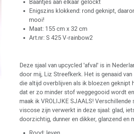
Baantjes aan elkaar gelockt
Enigszins klokkend: rond geknipt, daaro
mooi!
Maat: 155 cm x 32 cm
Art.nr: S 425 V-rainbow2
Deze sjaal van upcycled 'afval' is in Neder
door mij, Liz Streefkerk. Het is genaaid van
die altijd overblijven als ik bloezen geknipt h
dat er zo minder stof weggegooid wordt en t
maak ik VROLIJKE SJAALS! Verschillende 
viscose zijn verwerkt in deze sjaal: glad, iet
doorzichtig, dunner en dikker, glanzend en 
Rood: leven