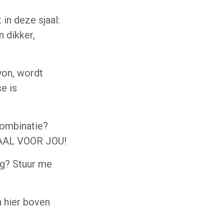
in deze sjaal:
n dikker,
yon, wordt
e is
 combinatie?
IAAL VOOR JOU!
ing? Stuur me
 hier boven