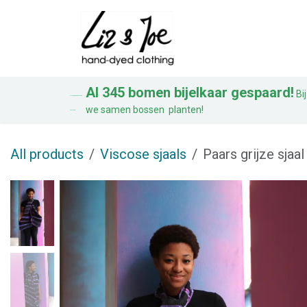
Overslaan naar inhoud
Blouses
Jurke
Al 345 bomen bijelkaar gespaard!
Bij
AL 328 BOMEN BIJ ELKAAR
we samen bossen planten!
GESPAARD!
All products
Viscose sjaals
Paars grijze sjaal