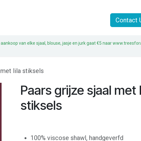
n
Jasjes
Sjaals
Sale
Over Liz & Joe
Contact 
 aankoop van elke sjaal, blouse, jasje en jurk gaat €5 naar www.treesfor
 met lila stiksels
Paars grijze sjaal met l
stiksels
100% viscose shawl, handgeverfd