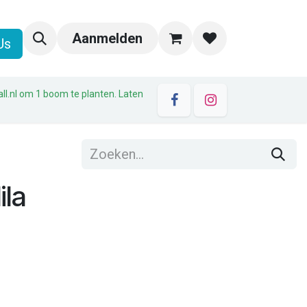
Aanmelden
Us
all.nl om 1 boom te planten. Laten
ila