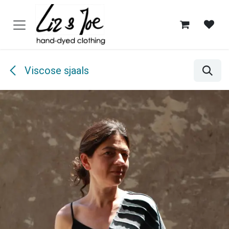
Overslaan naar inhoud
Viscose sjaals