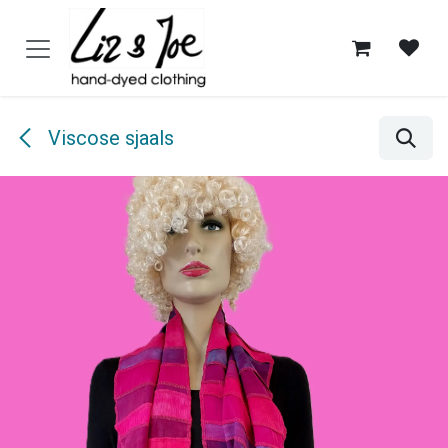
Overslaan naar inhoud
Viscose sjaals