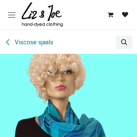
Overslaan naar inhoud
Viscose sjaals