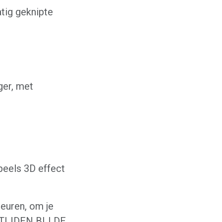
tig geknipte
ger, met
peels 3D effect
leuren, om je
E TIJDEN BIJ DE