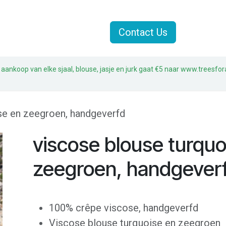
Jasjes
Sjaals
Sale
Contact Us
 aankoop van elke sjaal, blouse, jasje en jurk gaat €5 naar www.treesfor
se en zeegroen, handgeverfd
viscose blouse turquo
zeegroen, handgever
100% crêpe viscose, handgeverfd
Viscose blouse turquoise en zeegroen