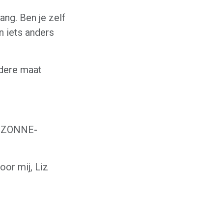
ang. Ben je zelf
n iets anders
ndere maat
t ZONNE-
r mij, Liz