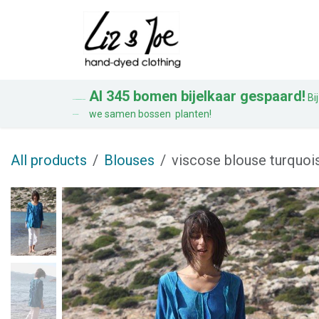
Overslaan naar inhoud
Blouses
Jurken
Al 345 bomen bijelkaar gespaard!
Bij
AL 328 BOMEN BIJ ELKAAR
we samen bossen planten!
GESPAARD!
All products
Blouses
viscose blouse turquoi