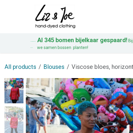
Overslaan naar inhoud
Blouses
Jurken
Al 345 bomen bijelkaar gespaard!
Bij
AL 328 BOMEN BIJ ELKAAR
we samen bossen planten!
GESPAARD!
All products
Blouses
Viscose bloes, horizont