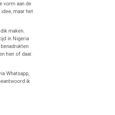
de vorm aan de
 idee, maar het
 dik maken.
jd in Nigeria
 benadrukten
 hier of daar.
via Whatsapp,
beantwoord ik