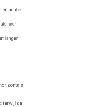
r en achter
rak, naar
at langer
horizontale
 terwijl de