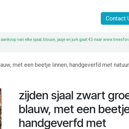
n
Jasjes
Sjaals
Sale
Over Liz & Joe
Contact 
 aankoop van elke sjaal, blouse, jasje en jurk gaat €5 naar www.treesfor
lauw, met een beetje linnen, handgeverfd met natuur
zijden sjaal zwart gro
blauw, met een beetje
handgeverfd met