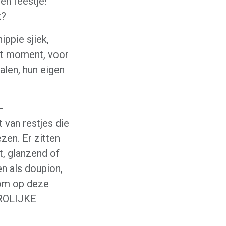
en feestje!
k?
ippie sjiek,
et moment, voor
ralen, hun eigen
-
an restjes die
zen. Er zitten
nt, glanzend of
n als doupion,
j om op deze
 VROLIJKE