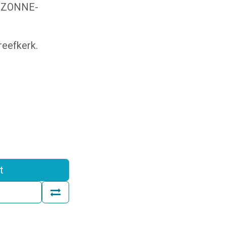
t ZONNE-
eefkerk.
t