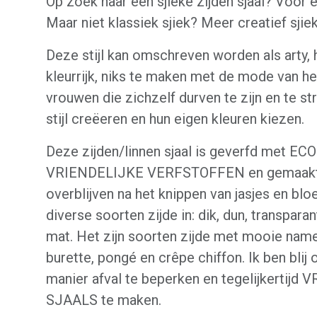
Op zoek naar een sjieke zijden sjaal? Voor e
Maar niet klassiek sjiek? Meer creatief sjie
Deze stijl kan omschreven worden als arty, h
kleurrijk, niks te maken met de mode van h
vrouwen die zichzelf durven te zijn en te st
stijl creëeren en hun eigen kleuren kiezen.
Deze zijden/linnen sjaal is geverfd met ECO
VRIENDELIJKE VERFSTOFFEN en gemaakt v
overblijven na het knippen van jasjes en bloe
diverse soorten zijde in: dik, dun, transpara
mat. Het zijn soorten zijde met mooie name
burette, pongé en crêpe chiffon. Ik ben bli
manier afval te beperken en tegelijkertijd
SJAALS te maken.