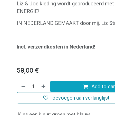
Liz & Joe kleding wordt geproduceerd me
ENERGIE!!
IN NEDERLAND GEMAAKT door mij, Liz Str
Incl. verzendkosten in Nederland!
59,00
€
Add to car
Toevoegen aan verlanglijst
Kies een kleur
:
groen met blauw