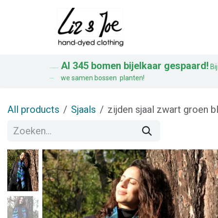
Overslaan naar inhoud
Blouses
Jurke
Al 345 bomen bijelkaar gespaard!
Bij
AL 328 BOMEN BIJ ELKAAR
we samen bossen planten!
GESPAARD!
All products
Sjaals
zijden sjaal zwart groen b