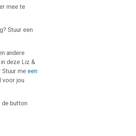
ier mee te
ng? Stuur een
en andere
 in deze Liz &
n? Stuur me
een
l voor jou
 de button