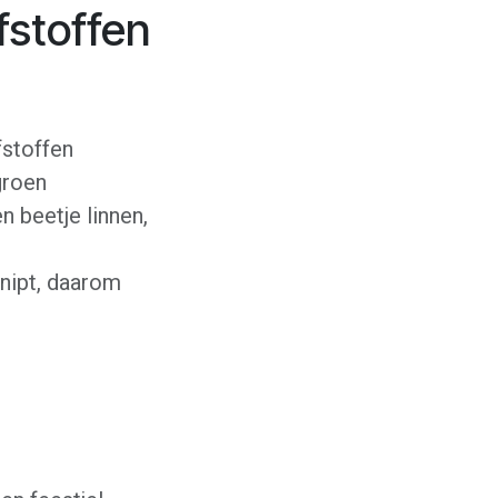
fstoffen
fstoffen
groen
n beetje linnen,
knipt, daarom