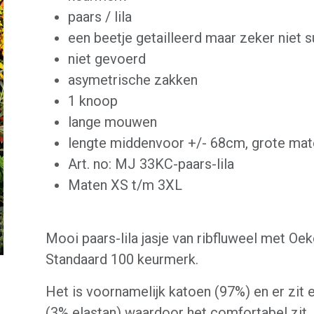
paars / lila
een beetje getailleerd maar zeker niet s
niet gevoerd
asymetrische zakken
1 knoop
lange mouwen
lengte middenvoor +/- 68cm, grote mat
Art. no: MJ 33KC-paars-lila
Maten XS t/m 3XL
Mooi paars-lila jasje van ribfluweel met Oe
Standaard 100 keurmerk.
Het is voornamelijk katoen (97%) en er zit e
(3% elastan) waardoor het comfortabel zit,