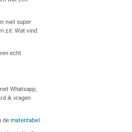
er niet super
im zit. Wat vind
 een echt
 met Whatsapp,
rd ik vragen
n de
matentabel