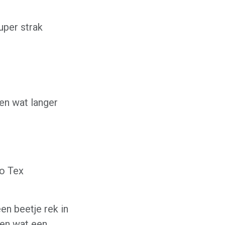
uper strak
en wat langer
ko Tex
en beetje rek in
 en wat een