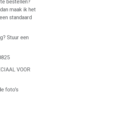
 te bestellen?
 dan maak ik het
 een standaard
ing? Stuur een
08825
PECIAAL VOOR
de foto's