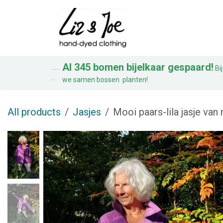
Overslaan naar inhoud
Blouses
Jurken
Al 345 bomen bijelkaar gespaard!
Bij
AL 328 BOMEN BIJ ELKAAR
we samen bossen planten!
GESPAARD!
All products
Jasjes
Mooi paars-lila jasje van 