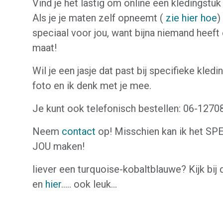
Vind je het lastig om online een kledingstuk
Als je je maten zelf opneemt (
zie hier hoe
)
speciaal voor jou, want bijna niemand heeft
maat!
Wil je een jasje dat past bij specifieke kled
foto en ik denk met je mee.
Je kunt ook telefonisch bestellen: 06-127
Neem
contact
op! Misschien kan ik het S
JOU maken!
liever een turquoise-kobaltblauwe? Kijk bij 
en
hier
..... ook leuk...