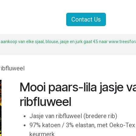
Jasjes
Sjaals
Sale
Contact Us
 aankoop van elke sjaal, blouse, jasje en jurk gaat €5 naar www.treesfor
ribfluweel
Mooi paars-lila jasje v
ribfluweel
Jasje van ribfluweel (bredere rib)
97% katoen / 3% elastan, met Oeko-Tex
keurmerk