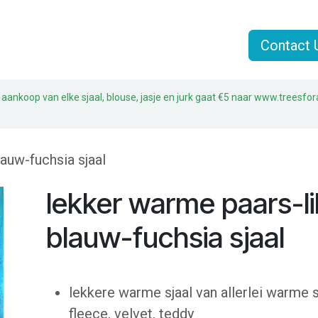
n
Jasjes
Sjaals
Sale
Over Liz & Joe
Contact 
 aankoop van elke sjaal, blouse, jasje en jurk gaat €5 naar www.treesfor
lauw-fuchsia sjaal
lekker warme paars-li
blauw-fuchsia sjaal
lekkere warme sjaal van allerlei warme s
fleece, velvet, teddy