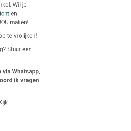
kel. Wil je
icht
en
 JOU maken!
p te vrolijken!
ng? Stuur een
n via Whatsapp,
oord ik vragen
Kijk