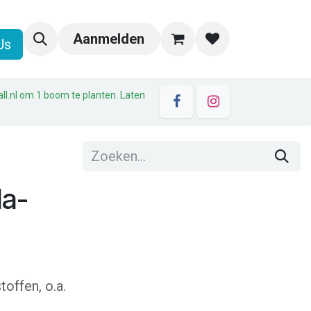
Aanmelden
Us
all.nl om 1 boom te planten. Laten
la-
toffen, o.a.