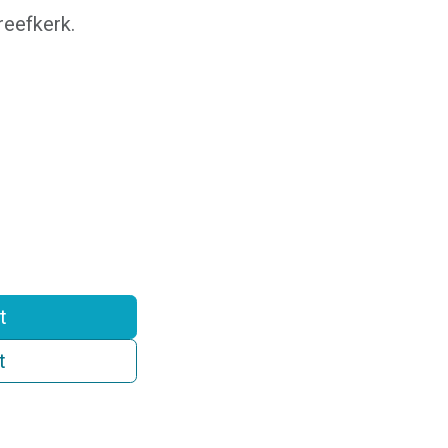
eefkerk.
t
t