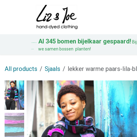
Overslaan naar inhoud
Blouses
Jurke
Al 345 bomen bijelkaar gespaard!
Bij
AL 328 BOMEN BIJ ELKAAR
we samen bossen planten!
GESPAARD!
All products
Sjaals
lekker warme paars-lila-b