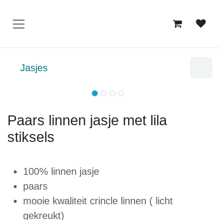
Overslaan naar inhoud
Jasjes
Paars linnen jasje met lila stiksels
100% linnen jasje
paars
mooie kwaliteit crincle linnen ( licht
gekreukt)
golvende lila stiksels voor en achter