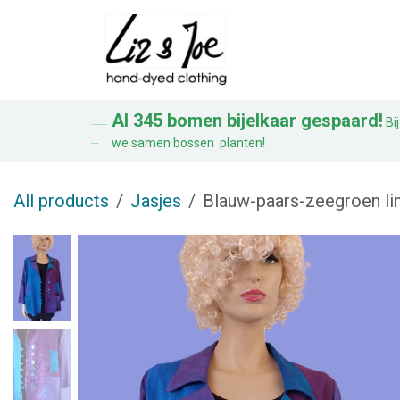
Overslaan naar inhoud
Blouses
Jurken
Al 345 bomen bijelkaar gespaard!
Bij
AL 328 BOMEN BIJ ELKAAR
we samen bossen planten!
GESPAARD!
All products
Jasjes
Blauw-paars-zeegroen li