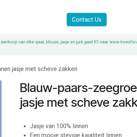
Jasjes
Sjaals
Sale
Contact Us
 aankoop van elke sjaal, blouse, jasje en jurk gaat €5 naar www.treesfor
nnen jasje met scheve zakken
Blauw-paars-zeegroen
jasje met scheve zak
Jasje van 100% linnen
Een mooie stevige kwaliteit linnen