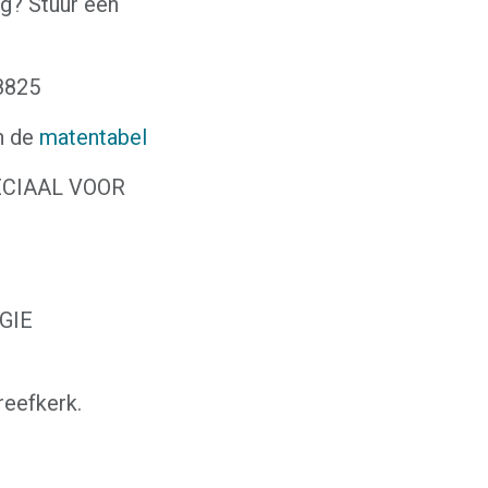
ing? Stuur een
08825
n de
matentabel
PECIAAL VOOR
GIE
eefkerk.