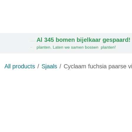
Overslaan naar inhoud
Blouses
Ju
Al 345 bomen bijelkaar gespaard!
AL 328 BOMEN BIJ ELKAAR
planten. Laten we samen bossen planten!
GESPAARD!
All products
Sjaals
Cyclaam fuchsia paarse vi