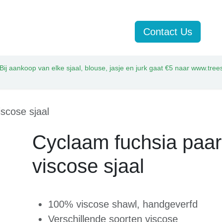
rken
Jasjes
Sjaals
Sale
Contact Us
Bij aankoop van elke sjaal, blouse, jasje en jurk gaat €5 naar www.tree
scose sjaal
Cyclaam fuchsia paa
viscose sjaal
100% viscose shawl, handgeverfd
Verschillende soorten viscose