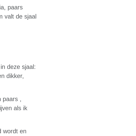
ia, paars
 valt de sjaal
in deze sjaal:
en dikker,
 paars ,
jven als ik
d wordt en