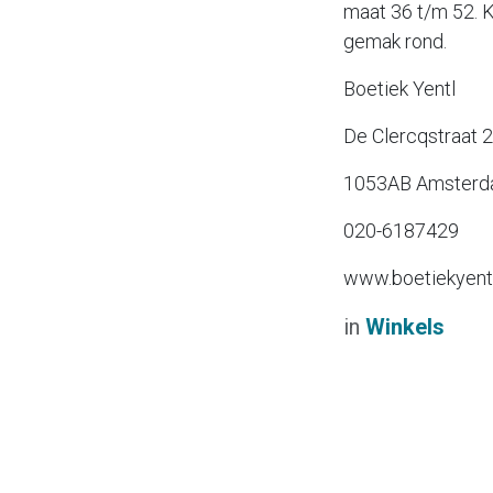
maat 36 t/m 52. Ko
gemak rond.
Boetiek Yentl
De Clercqstraat 
1053AB Amster
020-6187429
www.boetiekyentl.
in
Winkels