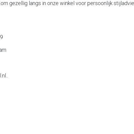
m gezellig langs in onze winkel voor persoonlijk stijladvie
29
dam
nl..