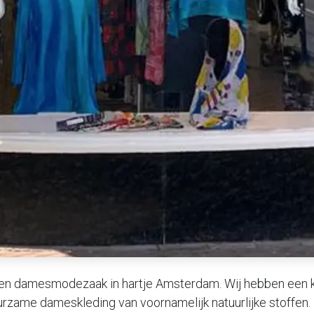
een damesmodezaak in hartje Amsterdam. Wij hebben een kl
urzame dameskleding van voornamelijk natuurlijke stoffen.