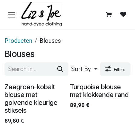
Overslaan naar inhoud
Producten
Blouses
Blouses
Sort By
Filters
Zeegroen-kobalt
Turquoise blouse
blouse met
met klokkende rand
golvende kleurige
89,90
€
stiksels
89,80
€