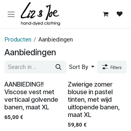
Overslaan naar inhoud
Producten
Aanbiedingen
Aanbiedingen
Sort By
Filters
AANBIEDING!!
Zwierige zomer
Viscose vest met
blouse in pastel
verticaal golvende
tinten, met wijd
banen, maat XL
uitlopende banen,
maat XL
65,00
€
59,80
€